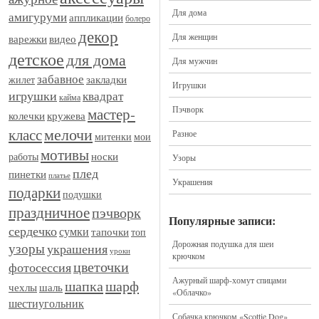
Для дома
амигуруми
аппликации
болеро
декор
Для женщин
видео
варежки
детское
для дома
Для мужчин
забавное
закладки
жилет
Игрушки
игрушки
квадрат
кайма
Пэчворк
мастер-
кружева
колечки
мелочи
класс
Разное
митенки
мои
мотивы
носки
работы
Узоры
плед
пинетки
платье
Украшения
подарки
подушки
праздничное
пэчворк
Популярные записи:
сердечко
сумки
тапочки
топ
Дорожная подушка для шеи
узоры
украшения
уроки
крючком
цветочки
фотосессия
Ажурный шарф-хомут спицами
шапка
шарф
шаль
чехлы
«Облачко»
шестиугольник
Собачка крючком «Scottie Dog»