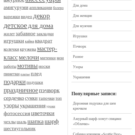
Для дома
амигуруми
аппликации
болеро
декор
Для женщин
видео
варежки
детское
для дома
Для мужчин
забавное
закладки
жилет
Игрушки
игрушки
квадрат
кайма
Пэчворк
мастер-
кружева
колечки
мелочи
класс
Разное
митенки
мои
мотивы
носки
работы
Узоры
плед
пинетки
платье
Украшения
подарки
подушки
праздничное
пэчворк
Популярные записи:
сердечко
сумки
тапочки
топ
Дорожная подушка для шеи
узоры
украшения
уроки
крючком
цветочки
фотосессия
Ажурный шарф-хомут спицами
шапка
шарф
шаль
чехлы
«Облачко»
шестиугольник
Собачка крючком «Scottie Dog»