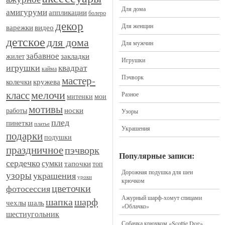
Для дома
амигуруми
аппликации
болеро
декор
Для женщин
видео
варежки
детское
для дома
Для мужчин
забавное
закладки
жилет
Игрушки
игрушки
квадрат
кайма
Пэчворк
мастер-
кружева
колечки
мелочи
класс
Разное
митенки
мои
мотивы
носки
работы
Узоры
плед
пинетки
платье
Украшения
подарки
подушки
праздничное
пэчворк
Популярные записи:
сердечко
сумки
тапочки
топ
Дорожная подушка для шеи
узоры
украшения
уроки
крючком
цветочки
фотосессия
Ажурный шарф-хомут спицами
шапка
шарф
шаль
чехлы
«Облачко»
шестиугольник
Собачка крючком «Scottie Dog»