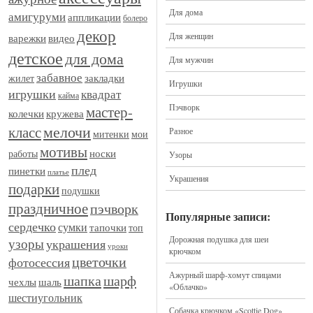
Для дома
амигуруми
аппликации
болеро
декор
Для женщин
видео
варежки
детское
для дома
Для мужчин
забавное
закладки
жилет
Игрушки
игрушки
квадрат
кайма
Пэчворк
мастер-
кружева
колечки
мелочи
класс
Разное
митенки
мои
мотивы
носки
работы
Узоры
плед
пинетки
платье
Украшения
подарки
подушки
праздничное
пэчворк
Популярные записи:
сердечко
сумки
тапочки
топ
Дорожная подушка для шеи
узоры
украшения
уроки
крючком
цветочки
фотосессия
Ажурный шарф-хомут спицами
шапка
шарф
шаль
чехлы
«Облачко»
шестиугольник
Собачка крючком «Scottie Dog»