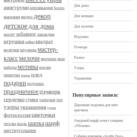
Для дома
амигуруми
аппликации
болеро
декор
Для женщин
видео
варежки
детское
для дома
Для мужчин
забавное
закладки
жилет
Игрушки
игрушки
квадрат
кайма
Пэчворк
мастер-
кружева
колечки
мелочи
класс
Разное
митенки
мои
мотивы
носки
работы
Узоры
плед
пинетки
платье
Украшения
подарки
подушки
праздничное
пэчворк
Популярные записи:
сердечко
сумки
тапочки
топ
Дорожная подушка для шеи
узоры
украшения
уроки
крючком
цветочки
фотосессия
Ажурный шарф-хомут спицами
шапка
шарф
шаль
чехлы
«Облачко»
шестиугольник
Собачка крючком «Scottie Dog»