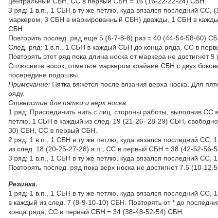
центральный СБН, СС в первый СБН = 16 (16-22-22-24) СБН.
3 ряд: 1 в.п., 1 СБН в ту же петлю, куда вязался последний СС
маркером, 3 СБН в маркированный СБН) дважды, 1 СБН в каждый
СБН.
Повторить послед. ряд еще 5 (6-7-8-8) раз = 40 (44-54-58-60) С
След. ряд: 1 в.п., 1 СБН в каждый СБН до конца ряда, СС в пер
Повторять этот ряд пока длина носка от маркера не достигнет 9 (
Сплюсните носок, отметьте маркером крайние СБН с двух боковы
посередине подошвы.
Примечаниe:
Пятка вяжется после вязания верха носка. Для пятк
ряду.
Отверстие для пятки и верх носка:
1 ряд: Присоединить нить с лиц. стороны работы, выполнив СС в
петлю, 1 СБН в каждый из след. 19 (21-26- 28-29) СБН, свободно 
30) СБН, СС в первый СБН.
2 ряд: 1 в.п., 1 СБН в ту же петлю, куда вязался последний СС,
из след. 18 (20-25-27-28) в.п., СС в первый СБН = 38 (42-52-56-
3 ряд: 1 в.п., 1 СБН в ту же петлю, куда вязался последний СС
Повторять послед. ряд пока верх носка не достигнет 7.5 (10-12.5
Резинка.
1 ряд: 1 в.п., 1 СБН в ту же петлю, куда вязался последний СС, 
в каждый из след. 7 (8-9-10-10) СБН. Повторять от * до последн
конца ряда, СС в первый СБН = 34 (38-48-52-54) СБН.