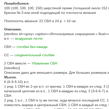
Понадобится:
100 (100, 100, 100, 150) шерстяной пряжи (толщиной около 152 м.
Крючок № 3 или иной подходящий по плотности вязания
Плотность вязания:
22 СБН и 24 р. = 10 см.
Описание.
[stextbox id=»grey» caption=»Используемые сокращения:» float=»t
в.п. —
воздушная петля
СБН —
столбик без накида
СС —
соединительный столбик
2 СБН вместе —
Убавление СБН
[/stextbox]
Описание дано для меньшего размера. Для больших размеров зн
Мысок.
6 (6-9-9-10) в.п.
1 ряд: 1 СБН во 2-ую в.п. от крючка. 1 СБН в каждую из след. 3 (
начальной цепочки из в.п., 1 СБН в каждую из след. 3 (3-6-6-7) в
СБН.
2 ряд: 1 в.п., 1 СБН в ту же петлю, куда вязался последний СС, 
поместить маркер в центральный СБН, 1 СБН в каждый из след. 5