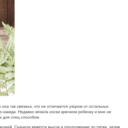
к она так связана, что не отличается узором от остальных
ез накида. Недавно вязала носки крючком ребенку и мне не
им для спиц способом.
ледней. Сначала вяжется мысок и продолжение до пятки, затем