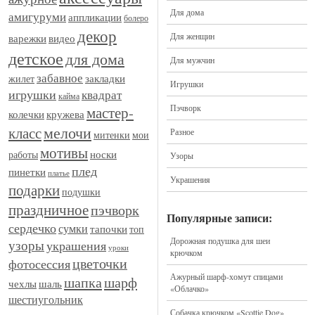
Для дома
амигуруми
аппликации
болеро
декор
Для женщин
видео
варежки
детское
для дома
Для мужчин
забавное
закладки
жилет
Игрушки
игрушки
квадрат
кайма
Пэчворк
мастер-
кружева
колечки
мелочи
класс
Разное
митенки
мои
мотивы
носки
работы
Узоры
плед
пинетки
платье
Украшения
подарки
подушки
праздничное
пэчворк
Популярные записи:
сердечко
сумки
тапочки
топ
Дорожная подушка для шеи
узоры
украшения
уроки
крючком
цветочки
фотосессия
Ажурный шарф-хомут спицами
шапка
шарф
шаль
чехлы
«Облачко»
шестиугольник
Собачка крючком «Scottie Dog»