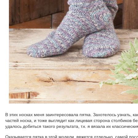
В этих носках меня заинтересовала пятка. Захотелось узнать, ка
частей носка, и тоже выглядит как лицевая сторона столбиков б
удалось добиться такого результата, т.к. я вязала их классическ
Оказывается пятка в этой модели вяжется отдельно, самой пос