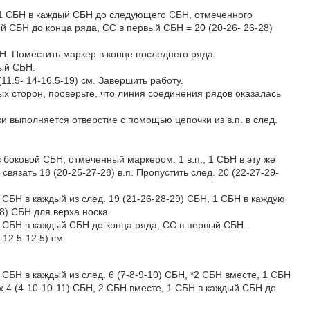
, (1 СБН в каждый СБН до следующего СБН, отмеченного
 СБН до конца ряда, СС в первый СБН = 20 (20-26- 26-28)
БН. Поместить маркер в конце последнего ряда.
вый СБН.
11.5- 14-16.5-19) см. Завершить работу.
х сторон, проверьте, что линия соединения рядов оказалась
и выполняется отверстие с помощью цепочки из в.п. в след.
 боковой СБН, отмеченный маркером. 1 в.п., 1 СБН в эту же
связать 18 (20-25-27-28) в.п. Пропустить след. 20 (22-27-29-
 1 СБН в каждый из след. 19 (21-26-28-29) СБН, 1 СБН в каждую
58) СБН для верха носка.
, 1 СБН в каждый СБН до конца ряда, СС в первый СБН.
-12.5-12.5) см.
1 СБН в каждый из след. 6 (7-8-9-10) СБН, *2 СБН вместе, 1 СБН
их 4 (4-10-10-11) СБН, 2 СБН вместе, 1 СБН в каждый СБН до