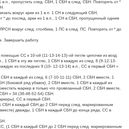
1 в.п., пропустить след. СБН, 1 СБН в след. СБН. Повторять от *
БН.
Связать вокруг арки из 1 в.п. 1 СН в следующий СБН,
 * до послед. арки из 1 в.п., 1 СН в СБН, пропущенный одним
 ЛРСН вокруг след. столбика, 1 ПС в след. ПС. Повторять от * до
м. Завершить работу.
 помощью СС к 10-ой (11-13-14-13)-ой петле цепочки из возд.
., 1 СБН в эту же петлю, 1 СБН в каждую из след. 8 (9-12-13-
 каждую из последних 9 (10- 12-13-14) в.п., СС в первый СБН =
1 СБН в каждый из след. 6 (7-10-11-11) СБН, 2 СБН вместе, 1
БН (боковой ряд убавок), 2 СБН вместе, 1 СБН в каждый из
поместить маркер в только что провязанный СБН, 2 СБН вместе,
СБН = 34 (38-48-52-54) СБН.
маркеры), СС в первый СБН.
, (1 СБН в каждый СБН до 2 СБН перед след. маркированным
месте) дважды, 1 СБН в каждый СБН до конца ряда, СС в
БН.
й СС, (1 СБН в каждый СБН до 2 СБН перед след. маркированным