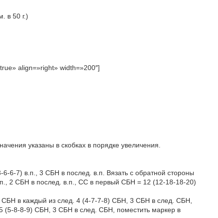
 в 50 г.)
rue» align=»right» width=»200″]
ачения указаны в скобках в порядке увеличения.
3-6-6-7) в.п., 3 СБН в послед. в.п. Вязать с обратной стороны
.п., 2 СБН в послед. в.п., СС в первый СБН = 12 (12-18-18-20)
1 СБН в каждый из след. 4 (4-7-7-8) СБН, 3 СБН в след. СБН,
 (5-8-8-9) СБН, 3 СБН в след. СБН, поместить маркер в