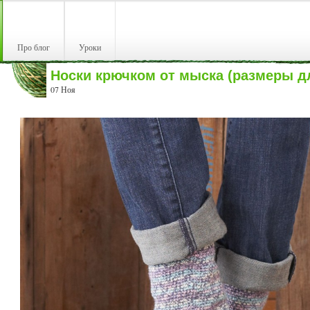
Про блог
Уроки
Носки крючком от мыска (размеры д
07 Ноя