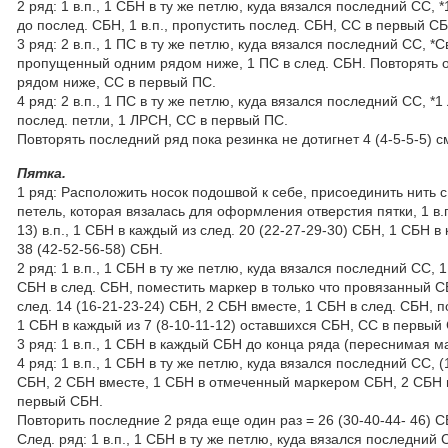
2 ряд: 1 в.п., 1 СБН в ту же петлю, куда вязался последний СС, *
до послед. СБН, 1 в.п., пропустить послед. СБН, СС в первый С
3 ряд: 2 в.п., 1 ПС в ту же петлю, куда вязался последний СС, *
пропущенный одним рядом ниже, 1 ПС в след. СБН. Повторять от
рядом ниже, СС в первый ПС.
4 ряд: 2 в.п., 1 ПС в ту же петлю, куда вязался последний СС, *1
послед. петли, 1 ЛРСН, СС в первый ПС.
Повторять последний ряд пока резинка не дотигнет 4 (4-5-5-5) с
Пятка.
1 ряд: Расположить носок подошвой к себе, присоединить нить с
петель, которая вязалась для оформления отверстия пятки, 1 в.п
13) в.п., 1 СБН в каждый из след. 20 (22-27-29-30) СБН, 1 СБН в
38 (42-52-56-58) СБН.
2 ряд: 1 в.п., 1 СБН в ту же петлю, куда вязался последний СС, 
СБН в след. СБН, поместить маркер в только что провязанный С
след. 14 (16-21-23-24) СБН, 2 СБН вместе, 1 СБН в след. СБН, 
1 СБН в каждый из 7 (8-10-11-12) оставшихся СБН, СС в первый 
3 ряд: 1 в.п., 1 СБН в каждый СБН до конца ряда (переснимая 
4 ряд: 1 в.п., 1 СБН в ту же петлю, куда вязался последний СС
СБН, 2 СБН вместе, 1 СБН в отмеченный маркером СБН, 2 СБН в
первый СБН.
Повторить последние 2 ряда еще один раз = 26 (30-40-44- 46) С
След. ряд: 1 в.п., 1 СБН в ту же петлю, куда вязался последни