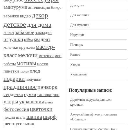
Для дома
амигуруми
аппликации
болеро
декор
Для женщин
видео
варежки
детское
для дома
Для мужчин
забавное
закладки
жилет
Игрушки
игрушки
квадрат
кайма
Пэчворк
мастер-
кружева
колечки
мелочи
класс
Разное
митенки
мои
мотивы
носки
работы
Узоры
плед
пинетки
платье
Украшения
подарки
подушки
праздничное
пэчворк
Популярные записи:
сердечко
сумки
тапочки
топ
Дорожная подушка для шеи
узоры
украшения
уроки
крючком
цветочки
фотосессия
Ажурный шарф-хомут спицами
шапка
шарф
шаль
чехлы
«Облачко»
шестиугольник
Собачка крючком «Scottie Dog»