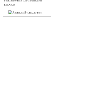
Расклешенный топ с ананасами
крючком