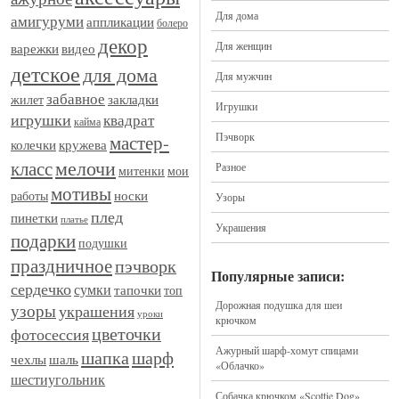
Для дома
амигуруми
аппликации
болеро
декор
Для женщин
видео
варежки
детское
для дома
Для мужчин
забавное
закладки
жилет
Игрушки
игрушки
квадрат
кайма
Пэчворк
мастер-
кружева
колечки
мелочи
класс
Разное
митенки
мои
мотивы
носки
работы
Узоры
плед
пинетки
платье
Украшения
подарки
подушки
праздничное
пэчворк
Популярные записи:
сердечко
сумки
тапочки
топ
Дорожная подушка для шеи
узоры
украшения
уроки
крючком
цветочки
фотосессия
Ажурный шарф-хомут спицами
шапка
шарф
шаль
чехлы
«Облачко»
шестиугольник
Собачка крючком «Scottie Dog»