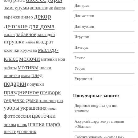
Для дома
амигуруми
аппликации
болеро
декор
Для женщин
видео
варежки
детское
для дома
Для мужчин
забавное
закладки
жилет
Игрушки
игрушки
квадрат
кайма
Пэчворк
мастер-
кружева
колечки
мелочи
класс
Разное
митенки
мои
мотивы
носки
работы
Узоры
плед
пинетки
платье
Украшения
подарки
подушки
праздничное
пэчворк
Популярные записи:
сердечко
сумки
тапочки
топ
Дорожная подушка для шеи
узоры
украшения
уроки
крючком
цветочки
фотосессия
Ажурный шарф-хомут спицами
шапка
шарф
шаль
чехлы
«Облачко»
шестиугольник
Собачка крючком «Scottie Dog»