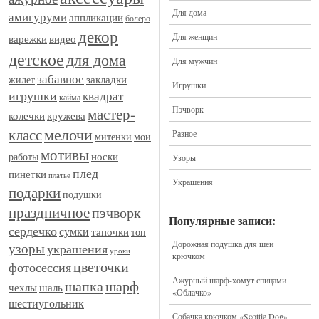
Для дома
амигуруми
аппликации
болеро
декор
Для женщин
видео
варежки
детское
для дома
Для мужчин
забавное
закладки
жилет
Игрушки
игрушки
квадрат
кайма
Пэчворк
мастер-
кружева
колечки
мелочи
класс
Разное
митенки
мои
мотивы
носки
работы
Узоры
плед
пинетки
платье
Украшения
подарки
подушки
праздничное
пэчворк
Популярные записи:
сердечко
сумки
тапочки
топ
Дорожная подушка для шеи
узоры
украшения
уроки
крючком
цветочки
фотосессия
Ажурный шарф-хомут спицами
шапка
шарф
шаль
чехлы
«Облачко»
шестиугольник
Собачка крючком «Scottie Dog»