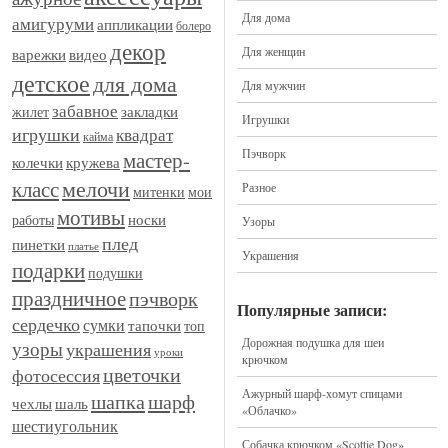
Для дома
амигуруми
аппликации
болеро
декор
Для женщин
видео
варежки
детское
для дома
Для мужчин
забавное
закладки
жилет
Игрушки
игрушки
квадрат
кайма
Пэчворк
мастер-
кружева
колечки
мелочи
класс
Разное
митенки
мои
мотивы
носки
работы
Узоры
плед
пинетки
платье
Украшения
подарки
подушки
праздничное
пэчворк
Популярные записи:
сердечко
сумки
тапочки
топ
Дорожная подушка для шеи
узоры
украшения
уроки
крючком
цветочки
фотосессия
Ажурный шарф-хомут спицами
шапка
шарф
шаль
чехлы
«Облачко»
шестиугольник
Собачка крючком «Scottie Dog»