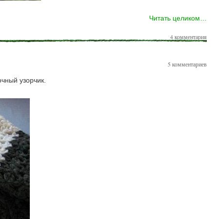
Читать целиком…
4 комментария
5 комментариев
очный узорчик.