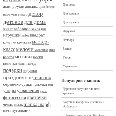
Для дома
амигуруми
аппликации
болеро
декор
Для женщин
видео
варежки
детское
для дома
Для мужчин
забавное
закладки
жилет
Игрушки
игрушки
квадрат
кайма
Пэчворк
мастер-
кружева
колечки
мелочи
класс
Разное
митенки
мои
мотивы
носки
работы
Узоры
плед
пинетки
платье
Украшения
подарки
подушки
праздничное
пэчворк
Популярные записи:
сердечко
сумки
тапочки
топ
Дорожная подушка для шеи
узоры
украшения
уроки
крючком
цветочки
фотосессия
Ажурный шарф-хомут спицами
шапка
шарф
шаль
чехлы
«Облачко»
шестиугольник
Собачка крючком «Scottie Dog»