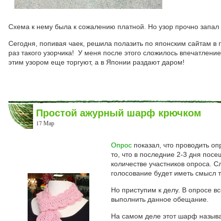
Схема к нему была к сожалению платной. Но узор прочно запа
Сегодня, попивая чаек, решила полазить по японским сайтам в 
раз такого узорчика! У меня после этого сложилось впечатление
этим узором еще торгуют, а в Японии раздают даром!
Простой ажурный шарф крючком
17 Мар
Опрос
показал, что проводить оп
то, что в последние 2-3 дня посе
количестве участников опроса. С
голосование будет иметь смысл то
Но приступим к делу. В опросе 
выполнить данное обещание.
На самом деле этот шарф назыв