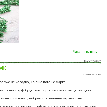
Читать целиком…
10 комментариев
 МК
4 комментария
а уже не холодно, но еще пока не жарко.
ом, такой шарф будет комфортно носить хоть целый день.
более «роковым», выбрав для вязания черный цвет.
мотивы из сердец, шарф можно связать всего за один день.