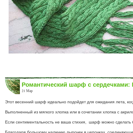
Романтический шарф с сердечками:
21 Мар
Этот весенний шарф идеально подойдет для ожидания лета, когд
Выполненный из мягкого хлопка или в сочетании хлопка с акрил
Если сентиментальность не ваша стихия, шарф можно сделать 
Благодаря большому наличию дырочек в цепочках, соединяющих 