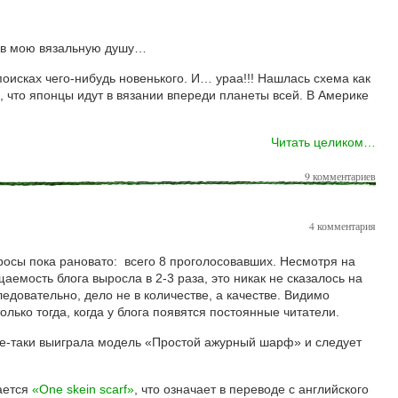
л в мою вязальную душу…
поисках чего-нибудь новенького. И… ураа!!! Нашлась схема как
, что японцы идут в вязании впереди планеты всей. В Америке
Читать целиком…
9 комментариев
4 комментария
росы пока рановато: всего 8 проголосовавших. Несмотря на
щаемость блога выросла в 2-3 раза, это никак не сказалось на
ледовательно, дело не в количестве, а качестве. Видимо
лько тогда, когда у блога появятся постоянные читатели.
все-таки выиграла модель «Простой ажурный шарф» и следует
ается
«One skein scarf»
, что означает в переводе с английского