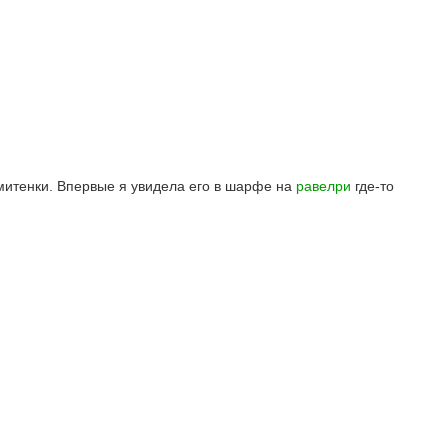
митенки. Впервые я увидела его в шарфе на
равелри
где-то