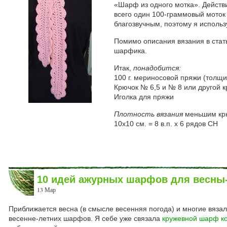
«Шарф из одного мотка». Действ
всего один 100-граммовый моток
благозвучным, поэтому я использ
Помимо описания вязания в стат
шарфика.
Итак,
понадобится:
100 г. мериносовой пряжи (толщин
Крючок № 6,5 и № 8 или другой 
Иголка для пряжи
Плотность вязания
меньшим кр
10х10 см. = 8 в.п. х 6 рядов СН
10 идей ажурных шарфов для весны-
13 Мар
Приближается весна (в смысле весенняя погода) и многие вяза
весенне-летних шарфов. Я себе уже связала
кружевной шарф к