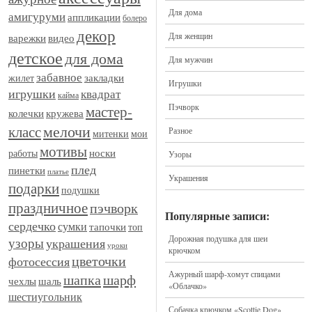
Для дома
амигуруми
аппликации
болеро
декор
Для женщин
видео
варежки
детское
для дома
Для мужчин
забавное
закладки
жилет
Игрушки
игрушки
квадрат
кайма
Пэчворк
мастер-
кружева
колечки
мелочи
класс
Разное
митенки
мои
мотивы
носки
работы
Узоры
плед
пинетки
платье
Украшения
подарки
подушки
праздничное
пэчворк
Популярные записи:
сердечко
сумки
тапочки
топ
Дорожная подушка для шеи
узоры
украшения
уроки
крючком
цветочки
фотосессия
Ажурный шарф-хомут спицами
шапка
шарф
шаль
чехлы
«Облачко»
шестиугольник
Собачка крючком «Scottie Dog»